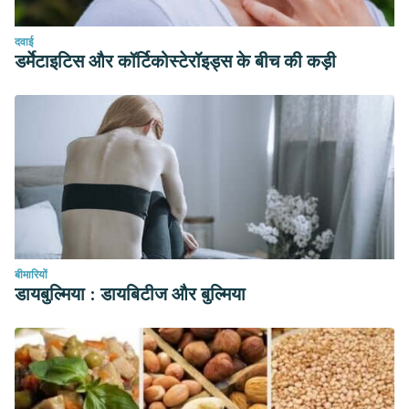
Beneficios del Aloe Vera l. (sábila) en las afecciones de la
दवाई
piel. Revista Cubana de Enfermería, 22(3) Recuperado en
डर्मेटाइटिस और कॉर्टिकोस्टेरॉइड्स के बीच की कड़ी
18 de junio de 2020, de http://scielo.sld.cu/scielo.php?
script=sci_arttext&pid=S0864-
03192006000300004&lng=es&tlng=pt.
Navarro-González, Inmaculada, & Periago, María Jesús.
(2016). El tomate, ¿alimento saludable y/o
funcional?. Revista Española de Nutrición Humana y
Dietética, 20(4), 323-
335. https://dx.doi.org/10.14306/renhyd.20.4.208
बीमारियों
Zague, V. A new view concerning the effects of collagen
डायबुल्मिया : डायबिटीज और बुल्मिया
hydrolysate intake on skin properties. Arch Dermatol
Res 300, 479–483 (2008). https://doi.org/10.1007/s00403-
008-0888-4
Burlando, B. and Cornara, L. (2013), Honey in dermatology
and skin care: a review. J Cosmet Dermatol, 12: 306-313.