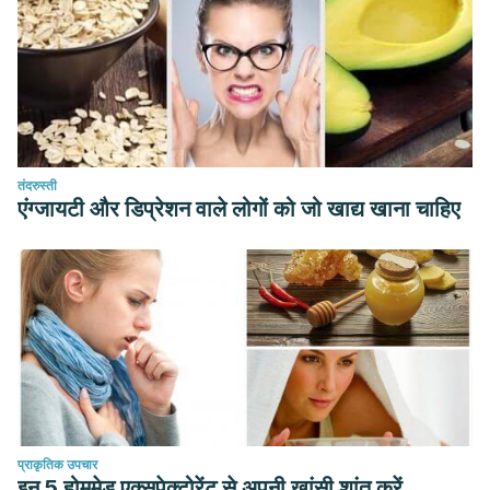
10.1097/01.NT.0000342702.19798.fe
Kawatra, P., & Rajagopalan, R. (2015). Cinnamon: Mystic
powers of a minute ingredient. Pharmacognosy
research, 7(Suppl 1), S1–S6. https://doi.org/10.4103/0974-
8490.157990
तंदरुस्ती
एंग्जायटी और डिप्रेशन वाले लोगों को जो खाद्य खाना चाहिए
प्राकृतिक उपचार
इन 5 होममेड एक्सपेक्टोरेंट से अपनी खांसी शांत करें