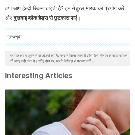
क्या आप हेल्दी स्किन चाहती हैं? इन नेचुरल मास्क का प्रयोग करें
और
दुखदाई ब्लैक हेड्स से छुटकारा पाएं।
ग्रन्थसूची
M.Isabel Carretero. 2002. Clay minerals and their beneficial
यह पाठ केवल सूचनात्मक उद्देश्यों के लिए प्रदान किया जाता है और किसी पेशेवर के साथ परामर्श
effects upon human health. A review. Applied Clay Science.
की जगह नहीं लेता है। संदेह होने पर, अपने विशेषज्ञ से परामर्श करें।
https://doi.org/10.1016/S0169-1317(01)00085-0.
Interesting Articles
(http://www.sciencedirect.com/science/article/pii/S01691317
López-Sobaler, Ana M., Aparicio Vizuete, Aránzazu, &
Ortega, Rosa M.. (2017). Papel del huevo en la dieta de
deportistas y personas físicamente activas. Nutrición
Hospitalaria, 34(Supl. 4), 31-
35. https://dx.doi.org/10.20960/nh.1568
Rodríguez Domínguez, Ileana, Santana Gutiérrez, Odalis,
Recio López, Orlando, & Fuentes Naranjo, Marilín. (2006).